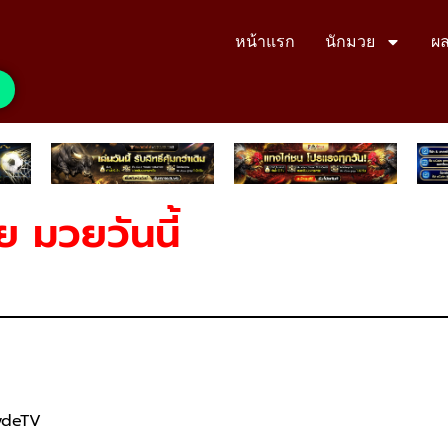
หน้าแรก
นักมวย
ผล
ย มวยวันนี้
rydeTV