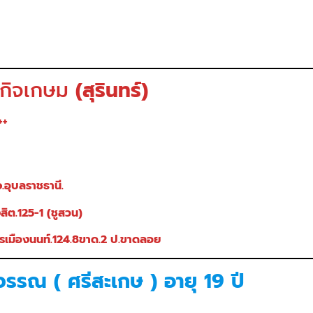
.กิจเกษม
(สุรินทร์)
 ++
จ.อุบลราชธานี.
งสิต.125-1 (ชูสวน)
ิตรเมืองนนท์.124.8ขาด.2 ป.ขาดลอย
วรรณ ( ศรีสะเกษ ) อายุ 19 ปี