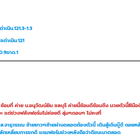
ำเนิน.121.3-1.3
ชดำเนิน.121
20.9ขาด.1
อมที่ ค่าย น.อนุวัฒน์ยิม ชลบุรี ค่ายนี้ซ้อมดีซ้อมถึง มวยตัวนี้ฝีม
 แต่ช่วงฟลังฟอร์มไม่ค่อยดี ลุ่มๆดอนๆ ไม่คงที่
ย ส.จารุวรรณ ซ้ายยาวๆซ้ายผ่านตลอดต้องตัวนี้ เดินสู้เดินบู๊ดี ถอยห
หลักเหลี่ยมการชกดี แถมฟอร์มช่วงหลังถือว่าดีชนะมาตลอด