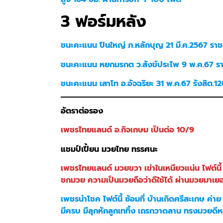
3 ฟอร์มหลัง
ชนะคะแนน ปืนใหญ่ ภ.หลักบุญ 21 มี.ค.2567 ราชด
ชนะคะแนน หยกมรกต ว.สังข์ประไพ 9 พ.ค.67 รา
ชนะคะแนน เสาโท อ.อัจฉริยะ 31 พ.ค.67 รังสิต.1
อัตราต่อรอง
เพชรไทยแลนด์ อ.กิจเกษม เป็นต่อ 10/9
แชมป์เปี้ยน มวยไทย ทรรศนะ
เพชรไทยแลนด์ มวยขวา เข่าในเหนียวแน่น ไฟต์นี้ ซ้
ชกมวย ความเป็นมวยถือว่าดีใช้ได้ ผ่านมวยมาเยอะ
เพชรนำโชค ไฟต์นี้ ซ้อมที่ บ้านเกิดศรีสะเกษ ค่า
มีครบ มีลุกหักลูกเททิ้ง เถรกวาดลาน ทรงมวยดี