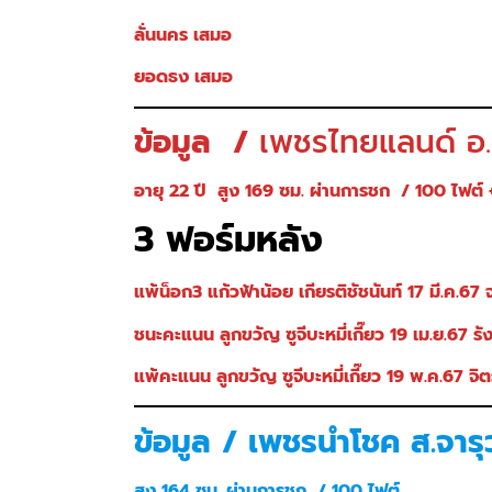
ลั่นนคร เสมอ
ยอดธง เสมอ
ข้อมูล /
เพชรไทยแลนด์ อ
อายุ 22 ปี สูง 169 ซม. ผ่านการชก / 100 ไฟต์
3 ฟอร์มหลัง
แพ้น็อก3 แก้วฟ้าน้อย เกียรติชัชนันท์ 17 มี.ค.67 
ชนะคะแนน ลูกขวัญ ซูจีบะหมี่เกี๊ยว 19 เม.ย.67 รั
แพ้คะแนน ลูกขวัญ ซูจีบะหมี่เกี๊ยว 19 พ.ค.67 จ
ข้อมูล / เพชรนำโชค ส.จารุ
สูง
164
ซม.
ผ่านการชก /
100 ไฟต์