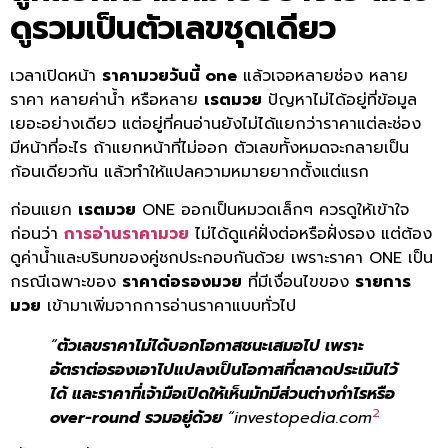
ดูรวมเป็นตัวเลขชุดเดียว
เวลาเปิดหน้า
ราคามวยวันนี้ one
แล้วเจอหลายช่อง หลาย
ราคา หลายค่าน้ำ หรือหลาย
เรตมวย
ปัญหาไม่ได้อยู่ที่ข้อมูล
เยอะอย่างเดียว แต่อยู่ที่คนอ่านยังไม่ได้แยกว่าราคาแต่ละช่อง
มีหน้าที่อะไร ถ้าแยกหน้าที่ไม่ออก ตัวเลขทั้งหมดจะกลายเป็น
ก้อนเดียวกัน แล้วทำให้แปลความหมายยากตั้งแต่แรก
ก่อนแยก
เรตมวย
ONE ออกเป็นหมวดเล็กๆ ควรดูให้เข้าใจ
ก่อนว่า
การอ่านราคามวย
ไม่ได้ดูแค่ฝั่งต่อหรือฝั่งรอง แต่ต้อง
ดูค่าน้ำและบริบทของคู่ชกประกอบกันด้วย เพราะราคา ONE เป็น
กรณีเฉพาะของ
ราคาต่อรองมวย
ที่มีเงื่อนไขของ
รายการ
มวย
เข้ามาเพิ่มจากการอ่านราคาแบบทั่วไป
“
ตัวเลขราคาไม่ได้บอกโอกาสชนะเสมอไป เพราะ
อัตราต่อรองเอาไปแปลงเป็นโอกาสที่ตลาดประเมินไว้
ได้ และราคาที่เจ้ามือเปิดให้เห็นมักมีส่วนต่างกำไรหรือ
2
over-round รวมอยู่ด้วย
“investopedia.com