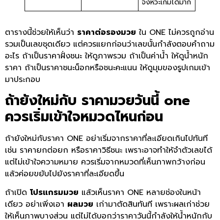
จังหวะเกมได้มาก
ตารางนี้ช่วยให้เห็นว่า
ราคาต่อรองมวย
ใน ONE ไม่ควรถูกอ่าน
รวมเป็นเลขชุดเดียว แต่ควรแยกก่อนว่าเลขนั้นกำลังตอบคำถาม
อะไร ถ้าเป็นราคาฝั่งชนะ ให้ดูภาพรวม ถ้าเป็นค่าน้ำ ให้ดูน้ำหนัก
ราคา ถ้าเป็นราคาชนะน็อกหรือชนะคะแนน ให้ดูมุมของรูปเกมเข้า
มาประกอบ
ถ้ายังใหม่กับ
ราคามวยวันนี้ one
ควรเริ่มเข้าใจหมวดไหนก่อน
ถ้ายังใหม่กับราคา ONE อย่าเริ่มจากราคาที่ละเอียดเกินไปทันที
เช่น ราคายกต่อยก หรือราคาวิธีชนะ เพราะอาจทำให้จำตัวเลขได้
แต่ไม่เข้าใจความหมาย ควรเริ่มจากหมวดที่เห็นภาพกว้างก่อน
แล้วค่อยขยับไปยังราคาที่ละเอียดขึ้น
ถ้าเปิด
โปรแกรมมวย
แล้วเห็นราคา ONE หลายช่องในหน้า
เดียว อย่าเพิ่งเอา
ผลมวย
เก่ามาตัดสินทันที เพราะผลเก่าช่วย
ให้เห็นภาพบางส่วน แต่ไม่ได้บอกว่าราคาวันนี้กำลังให้น้ำหนักกับ