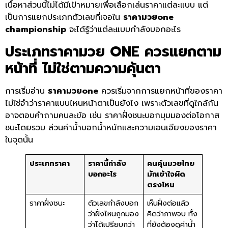
เนื้อหาส่วนนี้ไม่ได้มีเป้าหมายเพื่อเลือกเล่นราคาแต่ละแบบ แต่
เป็นการแยกประเภทตัวเลขที่เจอใน
ราคามวยone
championship
จะได้รู้ว่าแต่ละแบบกำลังบอกอะไร
ประเภทราคามวย ONE ควรแยกตาม
หน้าที่ ไม่ใช่ตามความคุ้นตา
การเริ่มอ่าน
ราคามวยone
ควรเริ่มจากการแยกหน้าที่ของราคา
ไม่ใช่จำว่าราคาแบบไหนหน้าตาเป็นยังไง เพราะตัวเลขที่ดูใกล้กัน
อาจตอบคำถามคนละข้อ เช่น ราคาฝั่งชนะบอกมุมมองต่อโอกาส
ชนะโดยรวม ส่วนค่าน้ำบอกน้ำหนักและความเอนเอียงของราคา
ในจุดนั้น
ประเภทราคา
ราคานี้กำลัง
คนคุ้นมวยไทย
บอกอะไร
มักเข้าใจผิด
ตรงไหน
ราคาฝั่งชนะ
ตัวเลขกำลังบอก
เห็นฝั่งต่อแล้ว
ว่าฝั่งไหนถูกมอง
คิดว่าภาพจบ ทั้ง
ว่าได้เปรียบกว่า
ที่ยังต้องดูค่าน้ำ