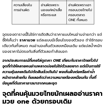
ความเสี่ยงใน
อ่านผิดเพราะ
อ่านผิดเพราะเอา
การอ่านผิด
มองแค่หน้าเสื่อ
กรอบมวยไทยไป
หรือกระแส
ครอบตลาด
ONE ทั้งหมด
จุดของตารางนี้ไม่ใช่การตัดสินว่าราคาแบบไหนอ่านง่ายกว่า แต่
ชี้ให้เห็นว่า
ราคามวย
แต่ละแบบมีเงื่อนไขของตัวเอง ถ้าใช้กรอบ
เดียวกันทั้งหมด คนอ่านจะเห็นตัวเลขเหมือนเดิม แต่แปลน้ำหนัก
ของราคาไม่ตรงกับสิ่งที่ตัวเลขกำลังบอก
จากประสบการณ์ที่เคยไล่ดูราคา ONE เทียบกับราคาไทยทั่วไป
จุดที่ทำให้หลายคนอ่านพลาดบ่อยไม่ใช่ตัวเลขยาก แต่เป็นการใช้
ความคุ้นเคยเดิมไปตัดสินเร็วเกินไป พอเห็นฝั่งต่อหรือค่าน้ำ
หน้าตาคล้ายกัน ก็เผลอคิดว่าความหมายต้องเหมือนกัน ทั้งที่
ข้อมูลที่ดันราคาอาจมาจากคนละชุด
จุดที่คนคุ้นมวยไทยมักเผลออ่านราคา
มวย one ด้วยกรอบเดิม