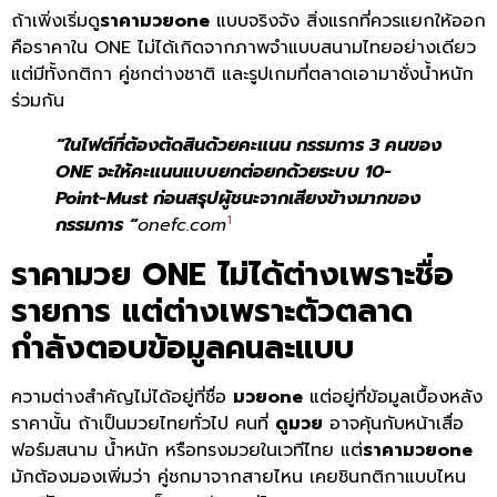
ถ้าเพิ่งเริ่มดู
ราคามวยone
แบบจริงจัง สิ่งแรกที่ควรแยกให้ออก
คือราคาใน ONE ไม่ได้เกิดจากภาพจำแบบสนามไทยอย่างเดียว
แต่มีทั้งกติกา คู่ชกต่างชาติ และรูปเกมที่ตลาดเอามาชั่งน้ำหนัก
ร่วมกัน
“ในไฟต์ที่ต้องตัดสินด้วยคะแนน กรรมการ 3 คนของ
ONE จะให้คะแนนแบบยกต่อยกด้วยระบบ 10-
Point-Must ก่อนสรุปผู้ชนะจากเสียงข้างมากของ
1
กรรมการ “
onefc.com
ราคามวย ONE ไม่ได้ต่างเพราะชื่อ
รายการ แต่ต่างเพราะตัวตลาด
กำลังตอบข้อมูลคนละแบบ
ความต่างสำคัญไม่ได้อยู่ที่ชื่อ
มวยone
แต่อยู่ที่ข้อมูลเบื้องหลัง
ราคานั้น ถ้าเป็นมวยไทยทั่วไป คนที่
ดูมวย
อาจคุ้นกับหน้าเสื่อ
ฟอร์มสนาม น้ำหนัก หรือทรงมวยในเวทีไทย แต่
ราคามวยone
มักต้องมองเพิ่มว่า คู่ชกมาจากสายไหน เคยชินกติกาแบบไหน