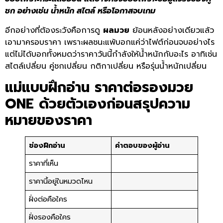
ชก อย่างเช่น น้ำหนัก สไตล์ หรือโอกาสจบเกม
อีกอย่างที่ต้องระวังคือการดู
ผลมวย
ย้อนหลังอย่างเดียวแล้ว
เอามาครอบราคา เพราะผลชนะแพ้บอกแค่ว่าไฟต์ก่อนจบอย่างไร
แต่ไม่ได้บอกทั้งหมดว่าราคาวันนี้กำลังให้น้ำหนักกับอะไร อาทิเช่น
สไตล์เปลี่ยน คู่ชกเปลี่ยน กติกาเปลี่ยน หรือรุ่นน้ำหนักเปลี่ยน
แม่แบบฝึกอ่าน
ราคาต่อรองมวย
ONE ด้วยตัวเองก่อนสรุปความ
หมายของราคา
ช่องฝึกอ่าน
คำตอบของผู้อ่าน
ราคาที่เห็น
ราคานี้อยู่ในหมวดไหน
ฝั่งต่อคือใคร
ฝั่งรองคือใคร