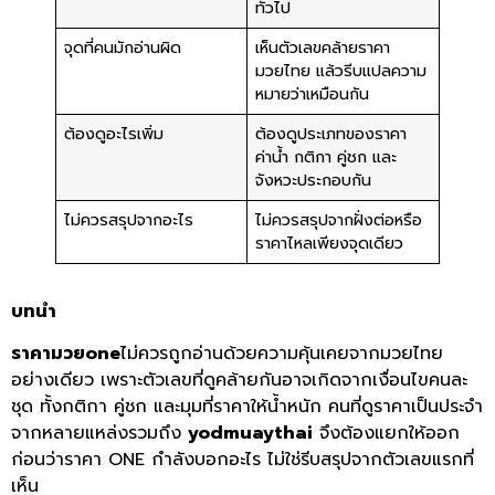
ทั่วไป
จุดที่คนมักอ่านผิด
เห็นตัวเลขคล้ายราคา
มวยไทย แล้วรีบแปลความ
หมายว่าเหมือนกัน
ต้องดูอะไรเพิ่ม
ต้องดูประเภทของราคา
ค่าน้ำ กติกา คู่ชก และ
จังหวะประกอบกัน
ไม่ควรสรุปจากอะไร
ไม่ควรสรุปจากฝั่งต่อหรือ
ราคาไหลเพียงจุดเดียว
บทนำ
ราคามวยone
ไม่ควรถูกอ่านด้วยความคุ้นเคยจากมวยไทย
อย่างเดียว เพราะตัวเลขที่ดูคล้ายกันอาจเกิดจากเงื่อนไขคนละ
ชุด ทั้งกติกา คู่ชก และมุมที่ราคาให้น้ำหนัก คนที่ดูราคาเป็นประจำ
จากหลายแหล่งรวมถึง
yodmuaythai
จึงต้องแยกให้ออก
ก่อนว่าราคา ONE กำลังบอกอะไร ไม่ใช่รีบสรุปจากตัวเลขแรกที่
เห็น