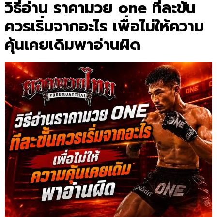
วิธีอ่าน
ราคามวย one
ทีละขั้น
ควรเริ่มจากอะไร เพื่อไม่ให้ความ
คุ้นเคยเดิมพาอ่านผิด