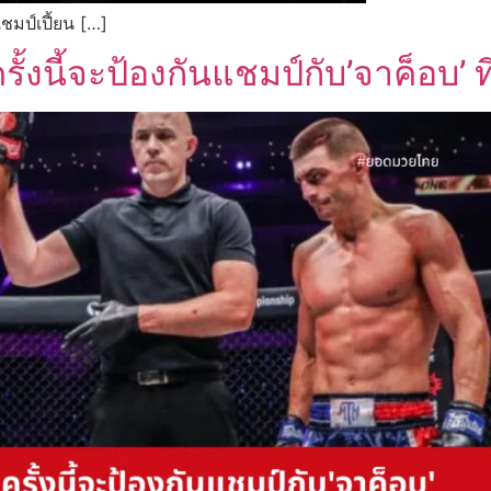
ชมป์เปี้ยน […]
รั้งนี้จะป้องกันแชมป์กับ’จาค็อบ’