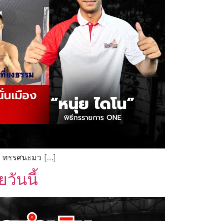
โน ทรรศนะมว […]
วันนี้