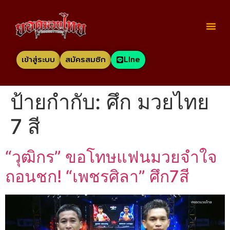
เข้าสู่ระบบ
สมัครสมชิก
LIne
ป้ายกำกับ:
ศึก มวยไทย
7 สี
“วุฒิกร” ขอโทษแฟนมวยจำใจ
ถอนชก! “เพชรศิลา” ศึก7สี