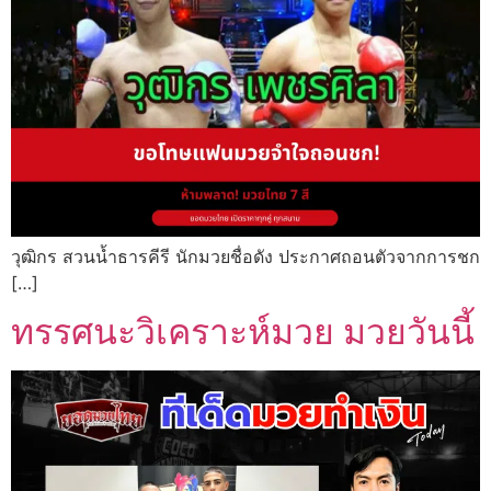
วุฒิกร สวนน้ำธารคีรี นักมวยชื่อดัง ประกาศถอนตัวจากการชก
[…]
ทรรศนะวิเคราะห์มวย มวยวันนี้