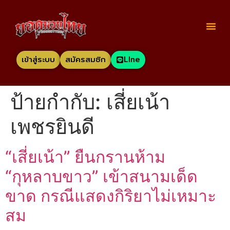
เข้าสู่ระบบ
สมัครสมชิก
LIne
ป้ายกำกับ:
เสี่ยเน้า
เพชรยินดี
“เสี่ยเน้า” ยืนกรานห้าม
“กุหลาบขาว” เข้าสนามเด็ด
ขาด กรณีแสดงกิริยาไม่เหมาะ
สม