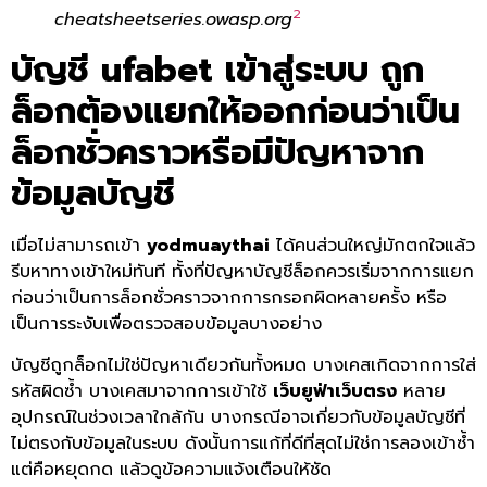
2
cheatsheetseries.owasp.org
บัญชี
ufabet เข้าสู่ระบบ
ถูก
ล็อกต้องแยกให้ออกก่อนว่าเป็น
ล็อกชั่วคราวหรือมีปัญหาจาก
ข้อมูลบัญชี
เมื่อไม่สามารถเข้า
yodmuaythai
ได้คนส่วนใหญ่มักตกใจแล้ว
รีบหาทางเข้าใหม่ทันที ทั้งที่ปัญหาบัญชีล็อกควรเริ่มจากการแยก
ก่อนว่าเป็นการล็อกชั่วคราวจากการกรอกผิดหลายครั้ง หรือ
เป็นการระงับเพื่อตรวจสอบข้อมูลบางอย่าง
บัญชีถูกล็อกไม่ใช่ปัญหาเดียวกันทั้งหมด บางเคสเกิดจากการใส่
รหัสผิดซ้ำ บางเคสมาจากการเข้าใช้
เว็บยูฟ่าเว็บตรง
หลาย
อุปกรณ์ในช่วงเวลาใกล้กัน บางกรณีอาจเกี่ยวกับข้อมูลบัญชีที่
ไม่ตรงกับข้อมูลในระบบ ดังนั้นการแก้ที่ดีที่สุดไม่ใช่การลองเข้าซ้ำ
แต่คือหยุดกด แล้วดูข้อความแจ้งเตือนให้ชัด