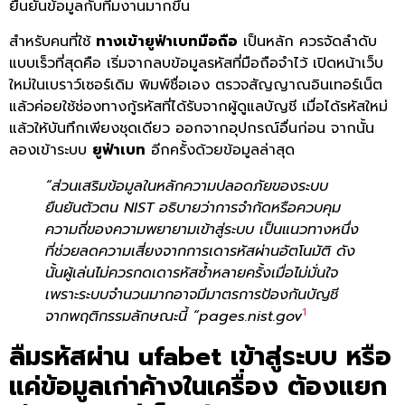
ยืนยันข้อมูลกับทีมงานมากขึ้น
สำหรับคนที่ใช้
ทางเข้ายูฟ่าเบทมือถือ
เป็นหลัก ควรจัดลำดับ
แบบเร็วที่สุดคือ เริ่มจากลบข้อมูลรหัสที่มือถือจำไว้ เปิดหน้าเว็บ
ใหม่ในเบราว์เซอร์เดิม พิมพ์ชื่อเอง ตรวจสัญญาณอินเทอร์เน็ต
แล้วค่อยใช้ช่องทางกู้รหัสที่ได้รับจากผู้ดูแลบัญชี เมื่อได้รหัสใหม่
แล้วให้บันทึกเพียงชุดเดียว ออกจากอุปกรณ์อื่นก่อน จากนั้น
ลองเข้าระบบ
ยูฟ่าเบท
อีกครั้งด้วยข้อมูลล่าสุด
“ส่วนเสริมข้อมูลในหลักความปลอดภัยของระบบ
ยืนยันตัวตน NIST อธิบายว่าการจำกัดหรือควบคุม
ความถี่ของความพยายามเข้าสู่ระบบ เป็นแนวทางหนึ่ง
ที่ช่วยลดความเสี่ยงจากการเดารหัสผ่านอัตโนมัติ ดัง
นั้นผู้เล่นไม่ควรกดเดารหัสซ้ำหลายครั้งเมื่อไม่มั่นใจ
เพราะระบบจำนวนมากอาจมีมาตรการป้องกันบัญชี
1
จากพฤติกรรมลักษณะนี้ “pages.nist.gov
ลืมรหัสผ่าน
ufabet เข้าสู่ระบบ
หรือ
แค่ข้อมูลเก่าค้างในเครื่อง ต้องแยก