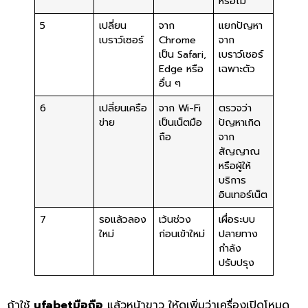
หรือไม่
5
เปลี่ยน
จาก
แยกปัญหา
เบราว์เซอร์
Chrome
จาก
เป็น Safari,
เบราว์เซอร์
Edge หรือ
เฉพาะตัว
อื่น ๆ
6
เปลี่ยนเครือ
จาก Wi-Fi
ตรวจว่า
ข่าย
เป็นเน็ตมือ
ปัญหาเกิด
ถือ
จาก
สัญญาณ
หรือผู้ให้
บริการ
อินเทอร์เน็ต
7
รอแล้วลอง
เว้นช่วง
เผื่อระบบ
ใหม่
ก่อนเข้าใหม่
ปลายทาง
กำลัง
ปรับปรุง
ถ้าใช้
ufabetมือถือ
แล้วหน้าขาว ให้ดูเพิ่มว่าเครื่องเปิดโหมด