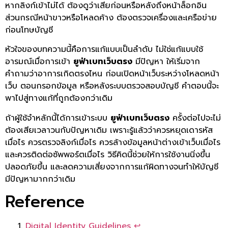
หากลิงก์เข้าไม่ได้ ต้องดูว่าเสียก่อนหรือหลังถึงหน้าล็อกอิน
ส่วนกรณีหน้าขาวหรือโหลดค้าง ต้องตรวจเครื่องและเครือข่าย
ก่อนโทษบัญชี
หัวใจของบทความนี้คือการแก้แบบเป็นลำดับ ไม่ใช่แก้แบบใช้
อารมณ์เมื่อการเข้า
ยูฟ่าเบทเว็บตรง
มีปัญหา ให้เริ่มจาก
คำถามว่าอาการเกิดตรงไหน ก่อนเปิดหน้าเว็บระหว่างโหลดหน้า
เว็บ ตอนกรอกข้อมูล หรือหลังระบบตรวจสอบบัญชี คำตอบนี้จะ
พาไปสู่ทางแก้ที่ถูกต้องกว่าเดิม
ถ้าผู้ใช้จำหลักนี้ได้การเข้าระบบ
ยูฟ่าเบทเว็บตรง
ครั้งต่อไปจะไม่
ต้องเสียเวลาวนกับปัญหาเดิม เพราะรู้แล้วว่าควรหยุดเดารหัส
เมื่อไร ควรตรวจลิงก์เมื่อไร ควรล้างข้อมูลหน้าต่างเข้าเว็บเมื่อไร
และควรติดต่อซัพพอร์ตเมื่อไร วิธีคิดนี้ช่วยให้การใช้งานนิ่งขึ้น
ปลอดภัยขึ้น และลดความเสี่ยงจากการแก้ผิดทางจนทำให้บัญชี
มีปัญหามากกว่าเดิม
Reference
Digital Identity Guidelines
↩︎