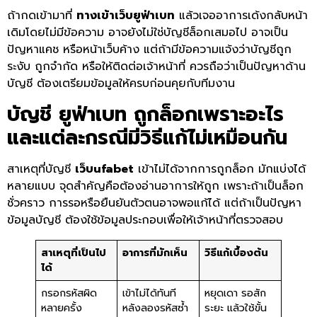
ถ้ากดเข้ามาที่
ทางเข้าเว็บยูฟ่าเบท
แล้วเจออาการเด้งกลับหน้า
เดิมโดยไม่มีข้อความ อาจยังไม่ใช่บัญชีล็อกเสมอไป อาจเป็น
ปัญหาแคช หรือหน้าเว็บค้าง แต่ถ้ามีข้อความแจ้งว่าบัญชีถูก
ระงับ ถูกจำกัด หรือให้ติดต่อเจ้าหน้าที่ ควรถือว่าเป็นปัญหาด้าน
บัญชี ต้องเตรียมข้อมูลให้ครบก่อนคุยกับทีมงาน
บัญชี
ยูฟ่าเบท
ถูกล็อกเพราะอะไร
และแต่ละกรณีมีวิธีแก้ไม่เหมือนกัน
สาเหตุที่บัญชี
เว็บufabet
เข้าไม่ได้จากการถูกล็อก มักแบ่งได้
หลายแบบ จุดสำคัญคือต้องอ่านอาการให้ถูก เพราะถ้าเป็นล็อก
ชั่วคราว การรอหรือยืนยันตัวตนอาจพอแก้ได้ แต่ถ้าเป็นปัญหา
ข้อมูลบัญชี ต้องใช้ข้อมูลประกอบเพื่อให้เจ้าหน้าที่ตรวจสอบ
สาเหตุที่เป็นไป
อาการที่มักเห็น
วิธีแก้เบื้องต้น
ได้
กรอกรหัสผิด
เข้าไม่ได้ทันที
หยุดเดา รอสัก
หลายครั้ง
หลังลองรหัสซ้ำ
ระยะ แล้วใช้ขั้น