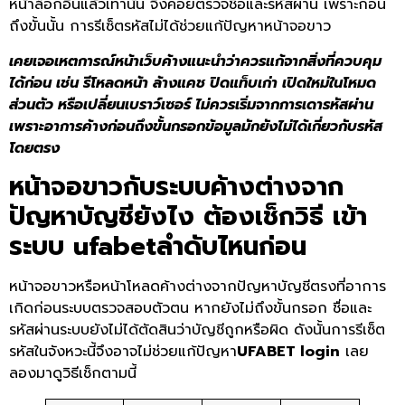
หน้าล็อกอินแล้วเท่านั้น จึงค่อยตรวจชื่อและรหัสผ่าน เพราะก่อน
ถึงขั้นนั้น การรีเซ็ตรหัสไม่ได้ช่วยแก้ปัญหาหน้าจอขาว
เคยเจอเหตการณ์หน้าเว็บค้างแนะนำว่าควรแก้จากสิ่งที่ควบคุม
ได้ก่อน เช่น รีโหลดหน้า ล้างแคช ปิดแท็บเก่า เปิดใหม่ในโหมด
ส่วนตัว หรือเปลี่ยนเบราว์เซอร์ ไม่ควรเริ่มจากการเดารหัสผ่าน
เพราะอาการค้างก่อนถึงขั้นกรอกข้อมูลมักยังไม่ได้เกี่ยวกับรหัส
โดยตรง
หน้าจอขาวกับระบบค้างต่างจาก
ปัญหาบัญชียังไง ต้องเช็กวิธี
เข้า
ระบบ ufabet
ลำดับไหนก่อน
หน้าจอขาวหรือหน้าโหลดค้างต่างจากปัญหาบัญชีตรงที่อาการ
เกิดก่อนระบบตรวจสอบตัวตน หากยังไม่ถึงขั้นกรอก ชื่อและ
รหัสผ่านระบบยังไม่ได้ตัดสินว่าบัญชีถูกหรือผิด ดังนั้นการรีเซ็ต
รหัสในจังหวะนี้จึงอาจไม่ช่วยแก้ปัญหา
UFABET login
เลย
ลองมาดูวิธีเช็กตามนี้