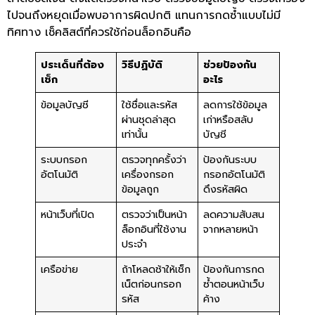
ไปจนถึงหยุดเมื่อพบอาการผิดปกติ แทนการกดซ้ำแบบไม่มี
ทิศทาง เช็คลิสต์ที่ควรใช้ก่อนล็อกอินคือ
ประเด็นที่ต้อง
วิธีปฏิบัติ
ช่วยป้องกัน
เช็ก
อะไร
ข้อมูลบัญชี
ใช้ชื่อและรหัส
ลดการใช้ข้อมูล
ผ่านชุดล่าสุด
เก่าหรือสลับ
เท่านั้น
บัญชี
ระบบกรอก
ตรวจทุกครั้งว่า
ป้องกันระบบ
อัตโนมัติ
เครื่องกรอก
กรอกอัตโนมัติ
ข้อมูลถูก
ดึงรหัสผิด
หน้าเว็บที่เปิด
ตรวจว่าเป็นหน้า
ลดความสับสน
ล็อกอินที่ใช้งาน
จากหลายหน้า
ประจำ
เครือข่าย
ถ้าโหลดช้าให้เช็ก
ป้องกันการกด
เน็ตก่อนกรอก
ซ้ำตอนหน้าเว็บ
รหัส
ค้าง