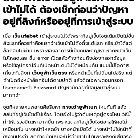
เข้าไม่ได้ ต้องเช็กก่อนว่าปัญหา
อยู่ที่ลิงก์หรืออยู่ที่การเข้าสู่ระบบ
เมื่อ
เว็บufabet
เข้าสู่ระบบไม่ได้เพราะที่อยู่เว็บไซต์เดิมเปิดไม่ขึ้น
สิ่งแรกที่ควรทำคือแยกว่าเว็บเข้าไม่ถึงตั้งแต่แรก หรือเข้าได้แต่
ล็อกอินไม่ผ่าน เพราะสองอาการนี้เป็นคนละปัญหา หากหน้าเว็บ
ไม่โหลดเลย ขึ้น error เปิดแล้วค้างก่อนถึงช่องกรอกข้อมูล
หรือใช้อุปกรณ์อื่นก็เปิดหน้าเดิมไม่ได้เหมือนกัน แบบนี้มีโอกาส
เกี่ยวกับลิงก์
เว็บยูฟ่าเว็บตรง
หรือหน้าเว็บที่เปลี่ยนไปจริง แต่
ถ้าเปิดถึงหน้าล็อกอินได้ตามปกติ แล้วติดเฉพาะตอนกรอก
UsernameกับPassword ปัญหามักอยู่ที่ข้อมูลเข้าสู่ระบบ
มากกว่า
จุดที่หลายคนพลาดคือรีบหา
ทางเข้ายูฟ่าเบท
ใหม่ทันที แล้ว
สลับที่อยู่เว็บไซต์ไปเรื่อย โดยยังไม่รู้ว่าต้นเหตุอยู่ตรงไหน วิธีนี้
ทำให้ตรวจปัญหายากขึ้น เพราะแต่ละที่อยู่เว็บไซต์อาจให้ผลไม่
เหมือนกัน บางหน้าโหลดช้า บางหน้าเปิดได้ บางหน้าไม่ใช่หน้าที่
ใช้งานประจำ สุดท้ายนักเล่นจะไม่รู้ว่าเข้าไม่ได้เพราะลิงก์เสียจริง