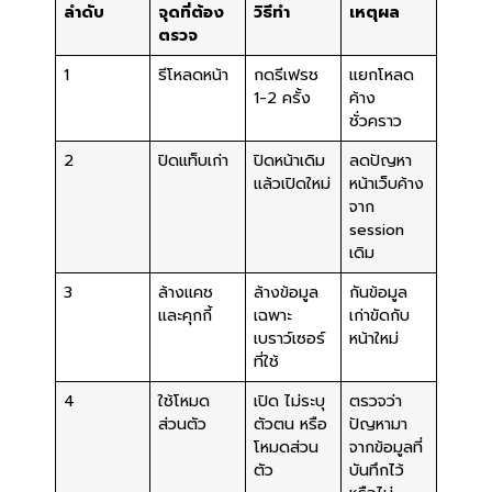
ลำดับ
จุดที่ต้อง
วิธีทำ
เหตุผล
ตรวจ
1
รีโหลดหน้า
กดรีเฟรช
แยกโหลด
1-2 ครั้ง
ค้าง
ชั่วคราว
2
ปิดแท็บเก่า
ปิดหน้าเดิม
ลดปัญหา
แล้วเปิดใหม่
หน้าเว็บค้าง
จาก
session
เดิม
3
ล้างแคช
ล้างข้อมูล
กันข้อมูล
และคุกกี้
เฉพาะ
เก่าขัดกับ
เบราว์เซอร์
หน้าใหม่
ที่ใช้
4
ใช้โหมด
เปิด ไม่ระบุ
ตรวจว่า
ส่วนตัว
ตัวตน หรือ
ปัญหามา
โหมดส่วน
จากข้อมูลที่
ตัว
บันทึกไว้