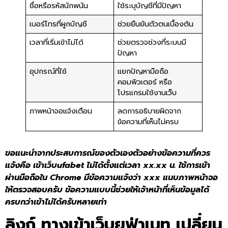
ชื่อหรือรหัสนักพนัน
ใช้ระบุบัญชีที่มีปัญหา
เบอร์โทรที่ผูกบัญชี
ช่วยยืนยันตัวตนเบื้องต้น
เวลาที่เริ่มเข้าไม่ได้
ช่วยตรวจช่วงที่ระบบมี
ปัญหา
อุปกรณ์ที่ใช้
แยกปัญหามือถือ
คอมพิวเตอร์ หรือ
โปรแกรมใช้งานเว็บ
ภาพหน้าจอแจ้งเตือน
ลดการอธิบายผิดจาก
ข้อความที่เห็นไม่ครบ
ขอแนะนำจากประสบการณ์ของตัวเองตัวอย่างข้อความที่ควร
แจ้งคือ เข้าเว็บufabet ไม่ได้ตั้งแต่เวลา xx.xx น. ใช้การเข้า
ผ่านมือถือใน Chrome มีข้อความแจ้งว่า xxx แนบภาพหน้าจอ
ให้ตรวจสอบครับ ข้อความแบบนี้ช่วยให้เจ้าหน้าที่เห็นข้อมูลได้
ครบกว่าเข้าไม่ได้ครับหลายเท่า
ลิงก์
ทางเข้าเว็บยูฟ่าเบท
เปลี่ยน