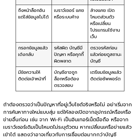
ถึงหน้าล็อกอิน
เบราว์เซอร์ แคช
ล้างแคช เปิด
แต่ใส่ข้อมูลไม่ได้
หรือระบบค้าง
โหมดส่วนตัว
หรือเปลี่ยน
โปรแกรมใช้งาน
เว็บ
กรอกข้อมูลแล้ว
รหัสผิด บัญชีมี
ตรวจรหัสก่อน
เด้งกลับ
ปัญหา หรือคุกกี้
แล้วค่อยดูสถานะ
ผิดพลาด
บัญชี
มีข้อความให้
บัญชีอาจถูก
เตรียมข้อมูลแล้ว
ติดต่อเจ้าหน้าที่
ล็อกหรือต้อง
ติดต่อซัพพอร์ต
ตรวจสอบ
ถ้าต้องตรวจว่าเป็นปัญหาที่อยู่เว็บไซต์จริงหรือไม่ อย่าเริ่มจาก
การค้นหาทางใหม่แบบสุ่ม แต่ให้ลองเปิดจากอุปกรณ์หรือเครือ
ข่ายอื่นก่อน เช่น จาก Wi-Fi เป็นอินเทอร์เน็ตมือถือ หรือจาก
เบราว์เซอร์เดิมเป็นโหมดไม่ระบุตัวตน หากเปลี่ยนเครือข่ายแล้ว
เข้าได้ แสดงว่าอาจเกี่ยวกับการเชื่อมต่อมากกว่าบัญชี