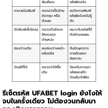
พิมพ์เอง
รหัสผิดจริง
ภาษาแป้นพิมพ์
ตรวจว่าเป็นไทย
ลดโอกาสพิมพ์
อังกฤษ หรือ
รหัสผิดโดยไม่รู้
ตัวเลข
ตัว
ตัวพิมพ์เล็กใหญ่
ตรวจตัวอักษร
เหมาะกับรหัสที่มี
ให้ตรงทุก
ตัวอักษรผสม
ตำแหน่ง
ช่องว่างเกิน
ลบช่องว่างหน้า-
กันปัญหาจาก
หลังรหัส
การคัดลอก
ข้อความ
บัญชีที่ใช้
ตรวจว่าใช้ชื่อ
ป้องกันการเอา
เดิม
รหัสของอีก
บัญชีมาใส่ผิด
รีเซ็ตรหัส
UFABET login
ยังไงให้
จบในครั้งเดียว ไม่ต้องวนกลับมา