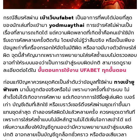
กรณีลืมรหัสผ่าน
เข้าเว็บufabet
เป็นอาการที่พบได้บ่อยที่สุด
ของนักเล่นที่จะเข้ามา
yodmuaythai
การเข้ารหัสไม่ผ่านเป็น
เรื่องที่สามารถเกิดได้ แต่ความผิดพลาดที่เกิดซ้ำคือคนเข้าใช้มัก
รีบเดารหัสหลายครั้งติดกัน โดยยังไม่รู้ว่าลืมจริง หรือเป็นเพียง
ข้อมูลเก่าที่เครื่องกรอกให้อัตโนมัติผิด หรืออาจมีบางตัวอักษรใส่
ผิด จุดนี้สำคัญมากเพราะการพยายามใส่รหัสซ้ำแบบไม่ตรวจสอบ
อาจทำให้ระบบมองว่าเป็นการเข้าสู่ระบบผิดปกติ สามารถดูราย
ละเอียดต่อได้ใน
ขั้นตอนการใช้งาน UFABET ทุกขั้นตอน
ก่อนแก้ปัญหาควรหยุดคิดเป็นลำดับว่าข้อมูลที่ใช้ผ่าน
ทางเข้ายู
ฟ่าเบท
มานั้นถูกต้องจริงหรือไม่ เพราะบางครั้งที่เข้าระบบ ไม่
สำเร็จไม่ได้เกิดจากรหัสหาย แต่เกิดจากการใช้ชื่อผู้เล่นผิด เบอร์
เก่า บัญชีเดิมที่เลิกใช้ หรือเบราว์เซอร์ดึงรหัสผ่านชุดเก่าขึ้นมา
แทนชุดล่าสุด ถ้าลองรหัสผิดไปแล้วหลายครั้ง ควรหยุดเดาทันที
เพราะการใส่รหัสซ้ำแบบไม่มีหลักฐานไม่ได้เพิ่มโอกาสเข้าได้ แต่
เพิ่มความเสี่ยงให้บัญชีถูกมองว่ามีความพยายามเข้าสู่ระบบผิด
ปกติ อาจกลายเป็นบัญชีถูกล็อกชั่วคราว หรือต้องเสียเวลา