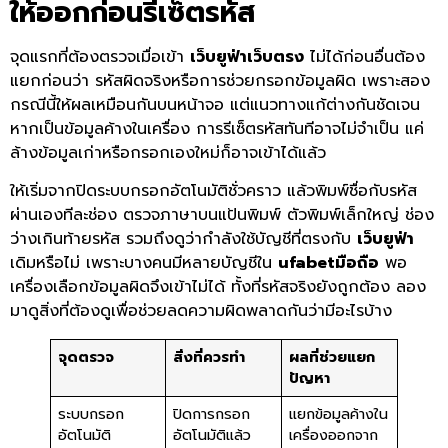
ให้ออกก่อนรีเซ็ตรหัส
จุดแรกที่ต้องตรวจเมื่อเข้า
เว็บยูฟ่าเว็บตรง
ไม่ได้ก่อนอื่นต้อง
แยกก่อนว่า รหัสผิดจริงหรือการช่วยกรอกข้อมูลผิด เพราะสอง
กรณีนี้ให้ผลเหมือนกันบนหน้าจอ แต่แนวทางแก้ต่างกันชัดเจน
หากเป็นข้อมูลค้างในเครื่อง การรีเซ็ตรหัสทันทีอาจไม่จำเป็น แค่
ล้างข้อมูลเก่าหรือกรอกเองใหม่ก็อาจเข้าได้แล้ว
ให้เริ่มจากปิดระบบกรอกอัตโนมัติชั่วคราว แล้วพิมพ์ชื่อกับรหัส
ผ่านเองทีละช่อง ตรวจภาษาบนแป้นพิมพ์ ตัวพิมพ์เล็กใหญ่ ช่อง
ว่างเกินท้ายรหัส รวมถึงดูว่ากำลังใช้บัญชีที่ตรงกับ
เว็บยูฟ่า
เดิมหรือไม่ เพราะบางคนมีหลายบัญชีใน
ufabetมือถือ
พอ
เครื่องเลือกข้อมูลผิดจึงเข้าไม่ได้ ทั้งที่รหัสจริงยังถูกต้อง ลอง
มาดูสิ่งที่ต้องดูเพื่อช่วยลดความผิดพลาดกันว่ามีอะไรบ้าง
จุดตรวจ
สิ่งที่ควรทำ
ผลที่ช่วยแยก
ปัญหา
ระบบกรอก
ปิดการกรอก
แยกข้อมูลค้างใน
อัตโนมัติ
อัตโนมัติแล้ว
เครื่องออกจาก