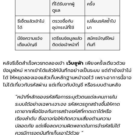
ที่ได้รับจากผู้
ครั้ง
ดูแล
รีเซ็ตแล้วเข้าไม่
ตรวจชื่อกับ
เปลี่ยนรหัสซ้ำไป
ได้
อุปกรณ์ที่ใช้
มา
มีข้อความแจ้ง
เตรียมข้อมูลแล้ว
สมัครบัญชีใหม่
เตือนบัญชี
ติดต่อเจ้าหน้าที่
ทันที
หลังรีเซ็ตสำเร็จควรทดลองเข้า
เว็บยูฟ่า
เพียงครั้งเดียวด้วย
ข้อมูลใหม่ หากเข้าได้แล้วให้บันทึกอย่างเป็นระบบ แต่ถ้ายังเข้าไม่
ได้ ให้หยุดลองเองแล้วเก็บหลักฐานหน้าจอไว้ เพราะอาการนี้อาจ
ไม่ได้เกี่ยวกับรหัสผ่าน แต่เกี่ยวกับบัญชี หรือระบบด้านหลัง
“หน้าที่หลักของรหัสคือการระบุตัวตนแต่ละคนภายใน
ระบบได้อย่างเฉพาะเจาะจง รหัสควรถูกสร้างขึ้นให้คาด
เดายากเพื่อป้องกันการสร้างรหัสที่คาดเดาได้หรือ
เรียงลำดับ ซึ่งอาจก่อให้เกิดความเสี่ยงด้านความ
ปลอดภัย แต่เพื่อลดความผิดพลาดในการจำรหัสไม่ได้
ควรมีการจดบันทึกเก็บเอาไว้ด้วย ”